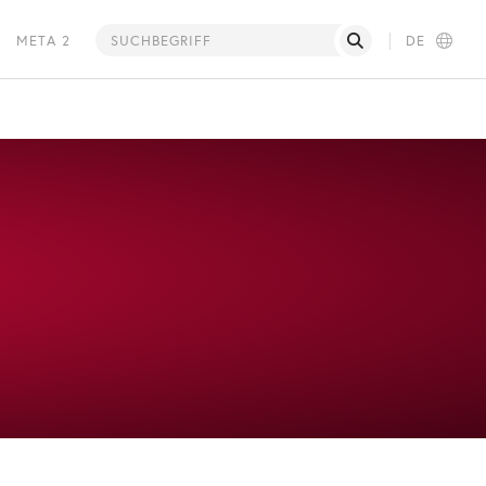
META 2
DE