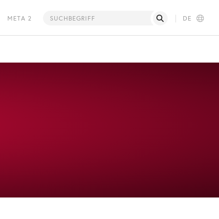
META 2
DE